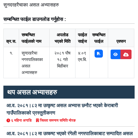
सुनदरहरैचाका असल अभ्यासहरु
सम्बन्धित फाईल डाउनलोड गर्नुहोस :
सम्बन्धित
अपलोड
फाईल
सम्बन्धित
क्र.स.
फाईलको नाम
भएको मिति
साईज
फाईल
एक्सन
१.
सुन्दरहरैचा
२०८१ पौष
४.०९
नगरपालिकाका
१८ गते
एम.बि.
असल
बिहीबार
अभ्यासहरु
थप असल अभ्यासहरु
आ.व. २०८१।८२ मा उत्कृष्ट असल अभ्यास छनौट भएको केराबारी
गाउँपालिकाको प्रस्तुतीकरण
६ महिना अगाडि
जिल्ला समन्वय समिति मोरङ
आ.व. २०८१।८२ मा उत्कष्ट भएको रंगेली नगरपालिकाबाट सम्पादित असल