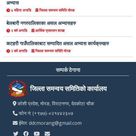
अभ्यास
६ महिना अगाडि
जिल्ला समन्वय समिति मोरङ
बेलबारी नगरपालिकाका असल अभ्यासहरु
२ बर्ष अगाडि
आर्थिक प्रशासन शाखा
कटहरी गाउँपालिकाबाट सम्पादित असल अभ्यास कार्यक्रमहरु
२ बर्ष अगाडि
जिल्ला समन्वय समिति मोरङ
सम्पर्क ठेगाना
जिल्ला समन्वय समितिको कार्यालय
कोशी प्रदेश, मोरङ, विराटनगर, देवकोटा चौक
फोन नं: (+९७७)-०२१४४२३०७
ईमेल: ddcmorang@gmail.com