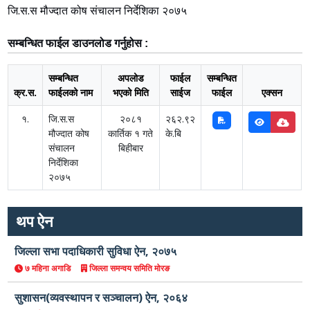
जि.स.स मौज्दात कोष संचालन निर्देशिका २०७५
सम्बन्धित फाईल डाउनलोड गर्नुहोस :
सम्बन्धित
अपलोड
फाईल
सम्बन्धित
क्र.स.
फाईलको नाम
भएको मिति
साईज
फाईल
एक्सन
१.
जि.स.स
२०८१
२६२.९२
मौज्दात कोष
कार्तिक १ गते
के.बि
संचालन
बिहीबार
निर्देशिका
२०७५
थप ऐन
जिल्ला सभा पदाधिकारी सुविधा ऐन, २०७५
७ महिना अगाडि
जिल्ला समन्वय समिति मोरङ
सुशासन(व्यवस्थापन र सञ्चालन) ऐन, २०६४