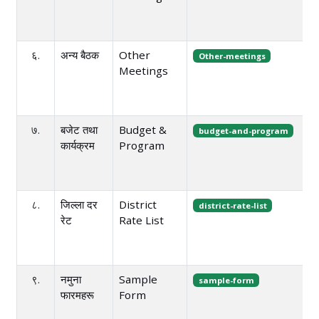
६.
अन्य बैठक
Other
Other-meetings
Meetings
७.
बजेट तथा
Budget &
budget-and-program
कार्यक्रम
Program
८.
जिल्ला दर
District
district-rate-list
रेट
Rate List
९.
नमुना
Sample
sample-form
फारमहरू
Form