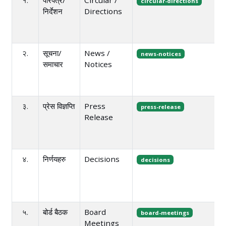
circular-directions
निर्देशन
Directions
२.
सूचना/
News /
news-notices
समाचार
Notices
३.
प्रेस विज्ञप्ति
Press
press-release
Release
४.
निर्णयहरु
Decisions
decisions
५.
बोर्ड बैठक
Board
board-meetings
Meetings