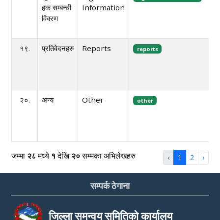
हक सम्बन्धी
Information
विवरण
१९.
प्रतिवेदनहरु
Reports
reports
२०.
अन्य
Other
other
जम्मा
२८
मध्ये
१
देखि
२०
सम्मका अभिलेखहरु
‹
1
2
›
सम्पर्क ठेगाना
जिल्ला समन्वय समितिको कार्यालय